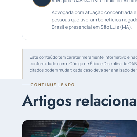
Advogada · OAB/MA 11.810 · Titular do escritór
Advogada com atuação concentrada em 
pessoas que tiveram benefícios negado
Brasil e presencial em São Luís (MA).
Este conteúdo tem caráter meramente informativo e não s
conformidade com o Código de Ética e Disciplina da OAB
citados podem mudar; cada caso deve ser analisado de f
CONTINUE LENDO
Artigos relacion