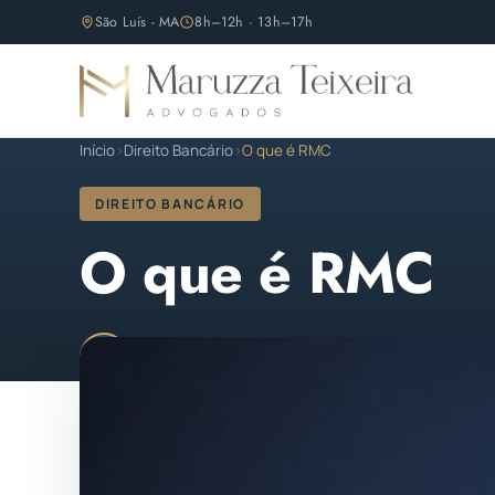
São Luís - MA
8h–12h · 13h–17h
Início
›
Direito Bancário
›
O que é RMC
DIREITO BANCÁRIO
O que é RMC
Maruzza Teixeira
Publicado em 02 de agosto 
M
OAB/MA 11.810