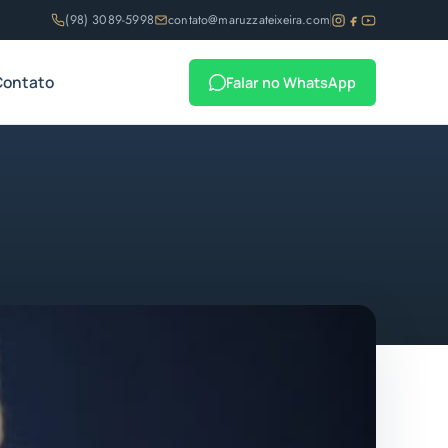
(98) 3089-5998
contato@maruzzateixeira.com
Contato
Falar no WhatsApp