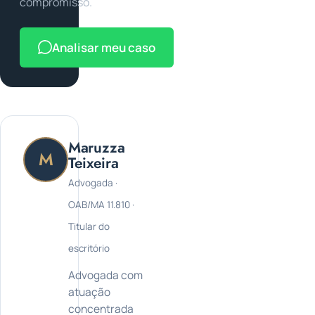
compromisso.
Analisar meu caso
Maruzza
M
Teixeira
Advogada ·
OAB/MA 11.810 ·
Titular do
escritório
Advogada com
atuação
concentrada