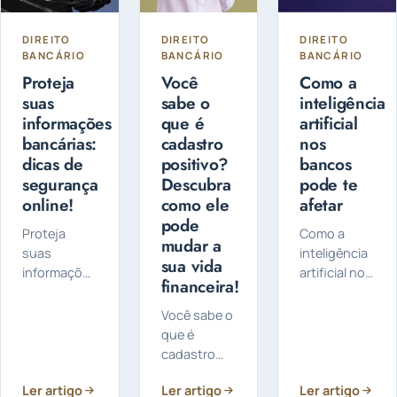
DIREITO
DIREITO
DIREITO
BANCÁRIO
BANCÁRIO
BANCÁRIO
Proteja
Você
Como a
suas
sabe o
inteligência
informações
que é
artificial
bancárias:
cadastro
nos
dicas de
positivo?
bancos
segurança
Descubra
pode te
online!
como ele
afetar
pode
Proteja
Como a
mudar a
suas
inteligência
sua vida
informações
artificial nos
financeira!
bancárias,
bancos
confira
pode te
Você sabe o
algumas
afetar: Você
que é
dicas de
sabia que a
cadastro
segurança
inteligência
positivo? Ele
online: A
artificial
Ler artigo
Ler artigo
Ler artigo
é um