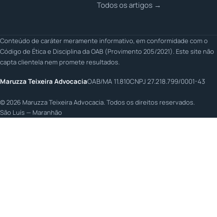
Todos os artigos →
Conteúdo de caráter meramente informativo, em conformidade com o
Código de Ética e Disciplina da OAB (Provimento 205/2021). Este site não
capta clientela nem promete resultados.
Maruzza Teixeira Advocacia
OAB/MA 11.810
CNPJ 27.218.799/0001-43
©
2026
Maruzza Teixeira Advocacia. Todos os direitos reservados.
São Luís — Maranhão