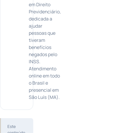
em Direito
Previdenciário,
dedicada a
ajudar
pessoas que
tiveram
benefícios
negados pelo
INSS.
Atendimento
online em todo
o Brasil e
presencial em
São Luís (MA).
Este
conteúdo