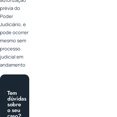
autorização
prévia do
Poder
Judiciário, e
pode ocorrer
mesmo sem
processo
judicial em
andamento
Tem
dúvidas
sobre
o seu
caso?