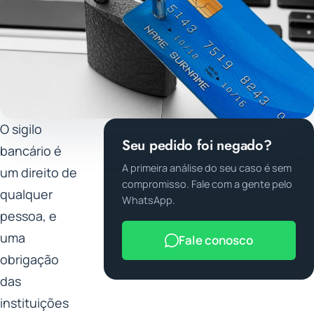
O sigilo
Seu pedido foi negado?
bancário é
A primeira análise do seu caso é sem
um direito de
compromisso. Fale com a gente pelo
qualquer
WhatsApp.
pessoa, e
uma
Fale conosco
obrigação
das
instituições