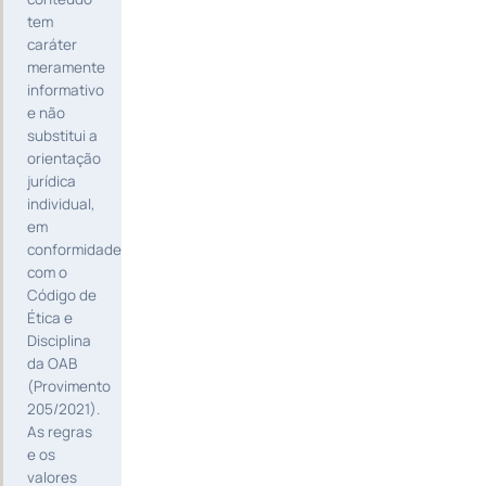
tem
caráter
meramente
informativo
e não
substitui a
orientação
jurídica
individual,
em
conformidade
com o
Código de
Ética e
Disciplina
da OAB
(Provimento
205/2021).
As regras
e os
valores