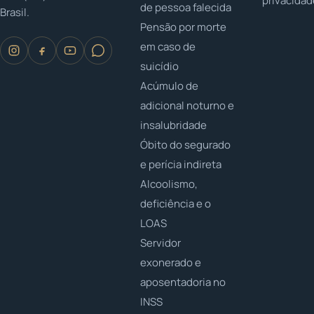
privacida
de pessoa falecida
Brasil.
Pensão por morte
em caso de
suicídio
Acúmulo de
adicional noturno e
insalubridade
Óbito do segurado
e perícia indireta
Alcoolismo,
deficiência e o
LOAS
Servidor
exonerado e
aposentadoria no
INSS