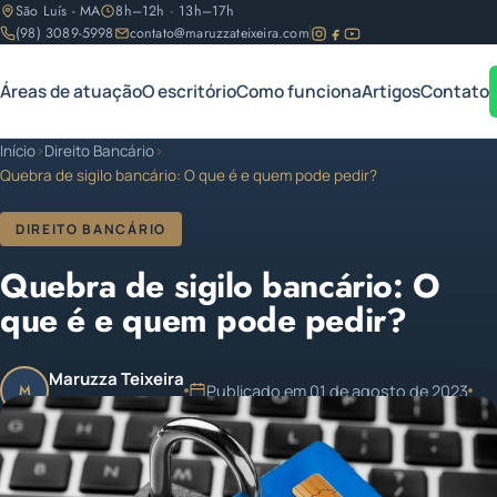
São Luís - MA
8h–12h · 13h–17h
(98) 3089-5998
contato@maruzzateixeira.com
Áreas de atuação
O escritório
Como funciona
Artigos
Contato
Início
›
Direito Bancário
›
Quebra de sigilo bancário: O que é e quem pode pedir?
DIREITO BANCÁRIO
Quebra de sigilo bancário: O
que é e quem pode pedir?
Maruzza Teixeira
Publicado em 01 de agosto de 2023
M
OAB/MA 11.810
1 min de leitura