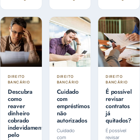
segurança
está
sistema que
das suas
transformando
tem
informações
a forma
ganhado
bancárias é
como...
destaque
fundamental...
quando se
fala em
histórico de
crédito. Mas
afinal...
DIREITO
DIREITO
DIREITO
BANCÁRIO
BANCÁRIO
BANCÁRIO
Descubra
Cuidado
É possível
como
com
revisar
reaver
empréstimos
contratos
dinheiro
não
já
cobrado
autorizados
quitados?
indevidamente
Cuidado
É possível
pelo
com
revisar