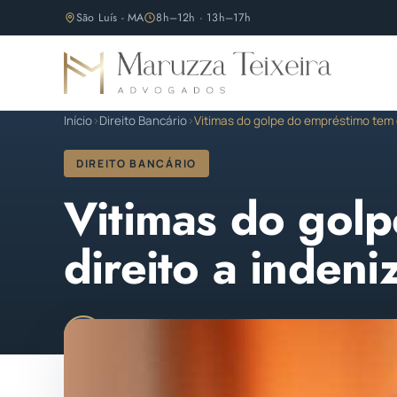
São Luís - MA
8h–12h · 13h–17h
Início
›
Direito Bancário
›
Vitimas do golpe do empréstimo tem d
DIREITO BANCÁRIO
Vitimas do gol
direito a indeni
Maruzza Teixeira
Publicado em 03 de abril de 
M
OAB/MA 11.810