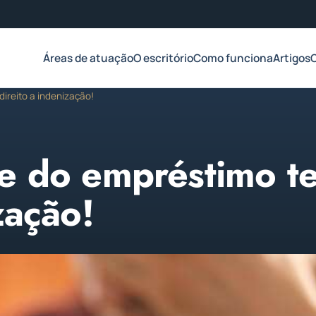
Áreas de atuação
O escritório
Como funciona
Artigos
ireito a indenização!
pe do empréstimo t
zação!
2023
Atualizado em 03 de abril de 2023
1 min de leitura