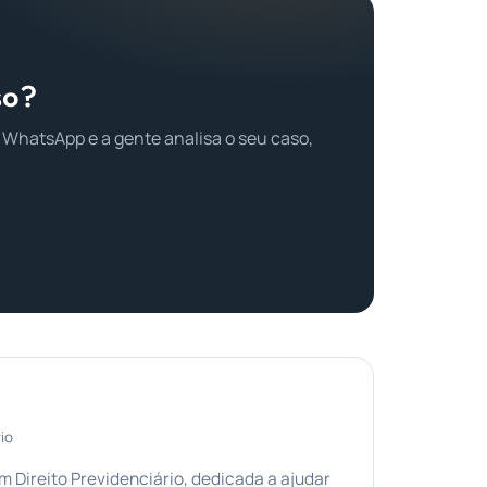
so?
 WhatsApp e a gente analisa o seu caso,
io
Direito Previdenciário, dedicada a ajudar