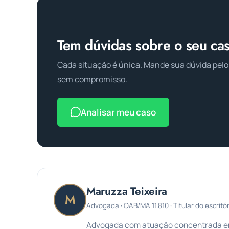
Tem dúvidas sobre o seu ca
Cada situação é única. Mande sua dúvida pelo
sem compromisso.
Analisar meu caso
Maruzza Teixeira
M
Advogada · OAB/MA 11.810 · Titular do escritór
Advogada com atuação concentrada em 