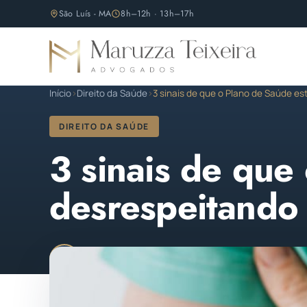
São Luís - MA
8h–12h · 13h–17h
Início
›
Direito da Saúde
›
3 sinais de que o Plano de Saúde es
DIREITO DA SAÚDE
3 sinais de que
desrespeitando 
Maruzza Teixeira
Publicado em 13 de fevereiro
M
OAB/MA 11.810