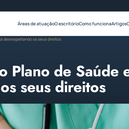
Áreas de atuação
O escritório
Como funciona
Artigos
tá desrespeitando os seus direitos
 o Plano de Saúde 
os seus direitos
 de 2023
3 min de leitura