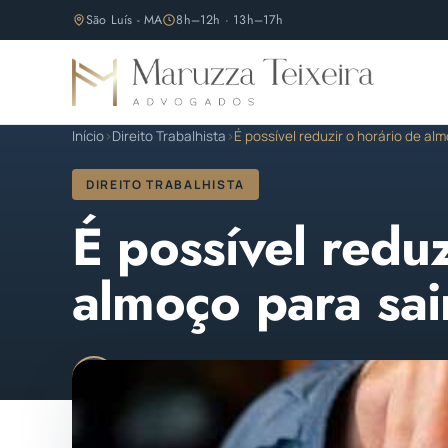
São Luís - MA
8h–12h · 13h–17h
Início
›
Direito Trabalhista
›
É possível reduzir o horário de al
DIREITO TRABALHISTA
É possível reduz
almoço para sai
Maruzza Teixeira
Publicado em 13 de abril de 
M
OAB/MA 11.810