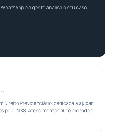
 WhatsApp e a gente analisa o seu caso,
io
Direito Previdenciário, dedicada a ajudar
s pelo INSS. Atendimento online em todo o