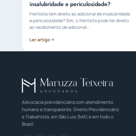
insalubridade e periculosidade?
Frentista tem direito ao adicional de insalubridade
e periculosidade? Sim, o frentista pode ter direito
ao recebimento de adicional...
Ler artigo
Advocacia previdenciária com atendimento
humano e transparente. Direito Previdenciário
e Trabalhista, em São Luís (MA) e em todo o
Brasil.