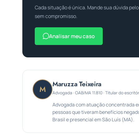
Cada situação é única. Mande sua dúvida pelo
sem compromisso.
Analisar meu caso
Maruzza Teixeira
M
Advogada · OAB/MA 11.810 · Titular do escritór
Advogada com atuação concentrada em 
pessoas que tiveram benefícios negado
Brasil e presencial em São Luís (MA).