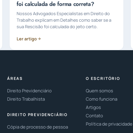
foi calculada de forma correta?
Nossos Advogados Especialistas em Direito do
Trabalho explicam em Detalhes como saber se a
sua Rescisão foi calculada do jeito certo.
Ler artigo
ÁREAS
O ESCRITÓRIO
Direito Previdenciário
Quem somos
Direito Trabalhista
Como funciona
Artigos
DIREITO PREVIDENCIÁRIO
Contato
Política de privacidade
Cópia de processo de pessoa