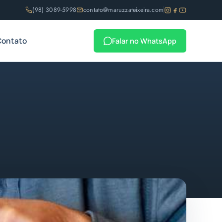
(98) 3089-5998
contato@maruzzateixeira.com
Contato
Falar no WhatsApp