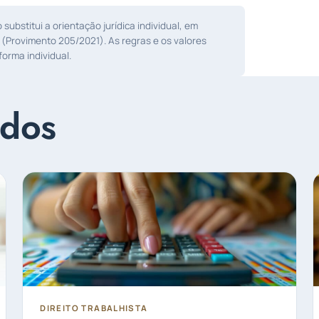
ubstitui a orientação jurídica individual, em
 (Provimento 205/2021). As regras e os valores
orma individual.
ados
DIREITO TRABALHISTA