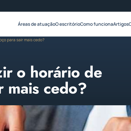
Áreas de atuação
O escritório
Como funciona
Artigos
moço para sair mais cedo?
ir o horário de
r mais cedo?
2023
1 min de leitura