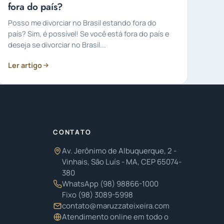
fora do país?
Posso me divorciar no Brasil estando fora do
país? Sim, é possível! Se você está fora do país e
deseja se divorciar no Brasil...
Ler artigo
CONTATO
Av. Jerônimo de Albuquerque, 2 -
Vinhais, São Luís - MA, CEP 65074-
380
WhatsApp
(98) 98866-1000
Fixo
(98) 3089-5998
contato@maruzzateixeira.com
Atendimento online em todo o