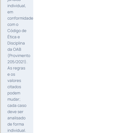
individual,
em
conformidade
com o
Código de
Ética e
Disciplina
da OAB
(Provimento
205/2021).
As regras
e os
valores
citados
podem
mudar;
cada caso
deve ser
analisado
de forma
individual.