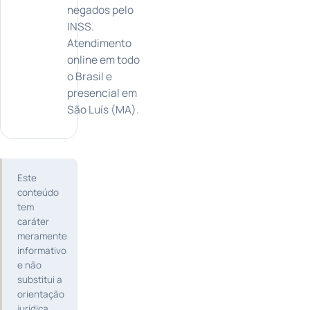
negados pelo
INSS.
Atendimento
online em todo
o Brasil e
presencial em
São Luís (MA).
Este
conteúdo
tem
caráter
meramente
informativo
e não
substitui a
orientação
jurídica