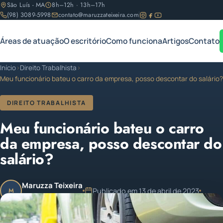
São Luís - MA
8h–12h · 13h–17h
(98) 3089-5998
contato@maruzzateixeira.com
Áreas de atuação
O escritório
Como funciona
Artigos
Contato
Início
›
Direito Trabalhista
›
Meu funcionário bateu o carro da empresa, posso descontar do salário?
DIREITO TRABALHISTA
Meu funcionário bateu o carro
da empresa, posso descontar do
salário?
Maruzza Teixeira
Publicado em 13 de abril de 2023
M
OAB/MA 11.810
1 min de leitura