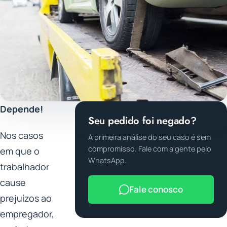
Depende!
Seu pedido foi negado?
Nos casos
A primeira análise do seu caso é sem
compromisso. Fale com a gente pelo
em que o
WhatsApp.
trabalhador
cause
Fale conosco
prejuízos ao
empregador,