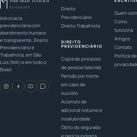
ESCRITÓ
recebimento
calculada
Direito
de
Quem so
do jeito
Previdenciário
Advocacia
adicional...
certo.
Como
previdenciária com
Direito Trabalhista
funciona
atendimento humano
Artigos
e transparente. Direito
DIREITO
PREVIDENCIÁRIO
Contato
Previdenciário e
Trabalhista, em São
Política de
Cópia de processo
Luís (MA) e em todo o
privacida
de pessoa falecida
Brasil.
Pensão por morte
em caso de
suicídio
Acúmulo de
adicional noturno e
insalubridade
Óbito do segurado
e perícia indireta