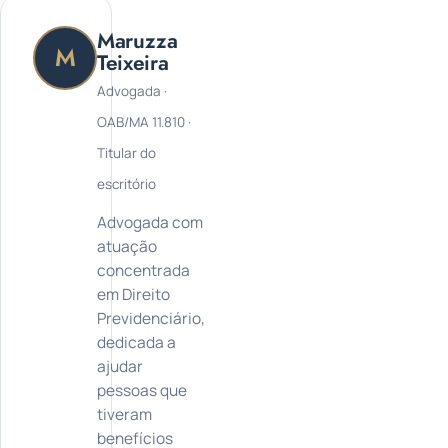
Maruzza
M
Teixeira
Advogada ·
OAB/MA 11.810 ·
Titular do
escritório
Advogada com
atuação
concentrada
em Direito
Previdenciário,
dedicada a
ajudar
pessoas que
tiveram
benefícios