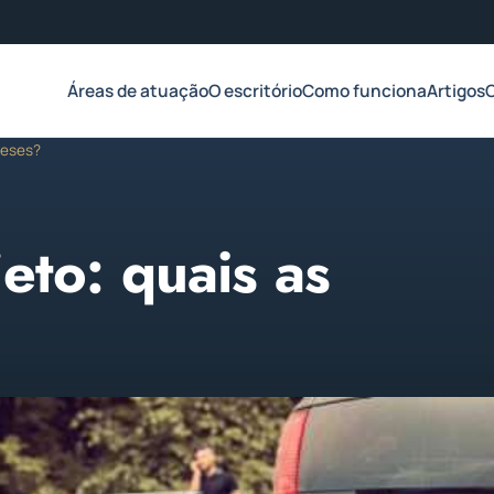
Áreas de atuação
O escritório
Como funciona
Artigos
teses?
eto: quais as
2023
1 min de leitura