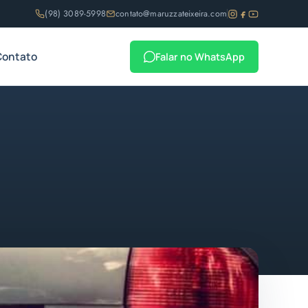
(98) 3089-5998
contato@maruzzateixeira.com
Contato
Falar no WhatsApp