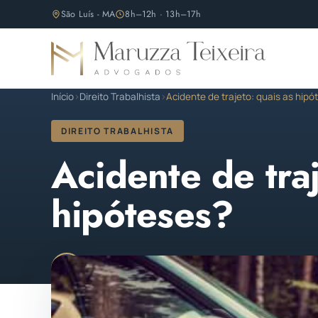
São Luís - MA
8h–12h · 13h–17h
Início
›
Direito Trabalhista
›
Acidente de trajeto: quais as hipó
DIREITO TRABALHISTA
Acidente de traj
hipóteses?
Maruzza Teixeira
Publicado em 12 de abril de 
M
OAB/MA 11.810