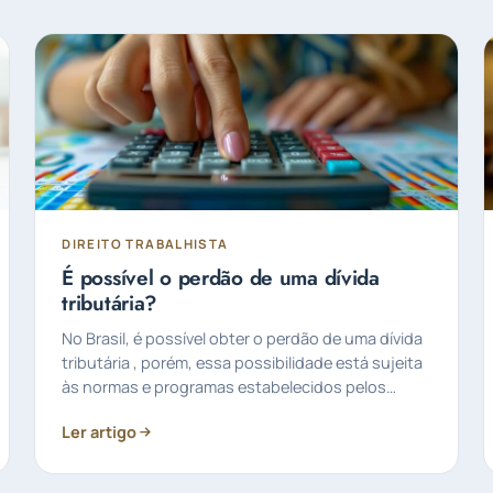
DIREITO TRABALHISTA
É possível o perdão de uma dívida
tributária?
No Brasil, é possível obter o perdão de uma dívida
tributária , porém, essa possibilidade está sujeita
às normas e programas estabelecidos pelos
governos…
Ler artigo