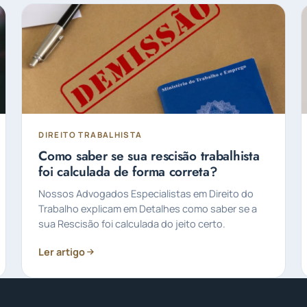
DIREITO TRABALHISTA
Como saber se sua rescisão trabalhista
foi calculada de forma correta?
Nossos Advogados Especialistas em Direito do
Trabalho explicam em Detalhes como saber se a
sua Rescisão foi calculada do jeito certo.
Ler artigo