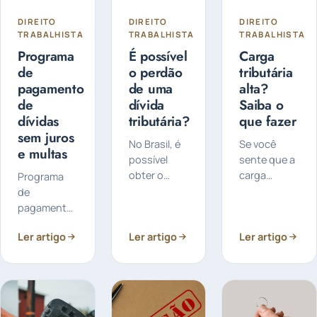
DIREITO
DIREITO
DIREITO
TRABALHISTA
TRABALHISTA
TRABALHISTA
Programa
É possível
Carga
de
o perdão
tributária
pagamento
de uma
alta?
de
dívida
Saiba o
dívidas
tributária?
que fazer
sem juros
No Brasil, é
Se você
e multas
possível
sente que a
obter o
carga
Programa
perdão de
tributária da
de
uma dívida
sua
pagamento
tributária ,
empresa
de dívidas
Ler artigo
Ler artigo
Ler artigo
porém, essa
está alta
sem juros e
possibilidade
demais, é
multas: A
está sujeita
hora de agir.
Receita
às normas e
Um bom
Federal
programas
planejamento
lançou um
estabelecidos
tributário é
programa