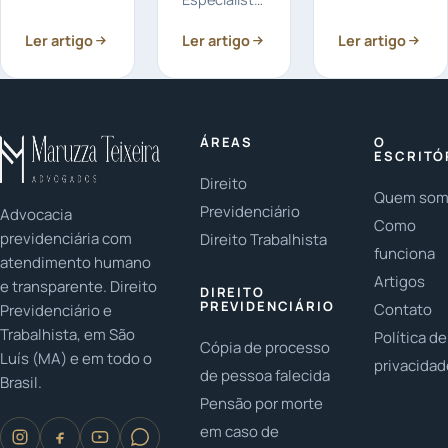
possível! Se
insalubridade
em Direito
Ler artigo
Ler artigo
você está
Ler artigo
e
do Trabalho
fora do país
periculosidade?
explicam em
e deseja se
Sim, o
Detalhes
divorciar no
frentista
como saber
Brasil...
pode ter
se a sua
ÁREAS
O
direito ao
Rescisão foi
ESCRITÓ
recebimento
calculada
Direito
de
Quem so
do jeito
Previdenciário
Advocacia
adicional...
certo.
Como
previdenciária com
Direito Trabalhista
funciona
atendimento humano
Artigos
e transparente. Direito
DIREITO
PREVIDENCIÁRIO
Contato
Previdenciário e
Trabalhista, em São
Política de
Cópia de processo
Luís (MA) e em todo o
privacida
de pessoa falecida
Brasil.
Pensão por morte
em caso de