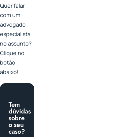
Quer falar
com um
advogado
especialista
no assunto?
Clique no
botão
abaixo!
Tem
dúvidas
sobre
o seu
caso?