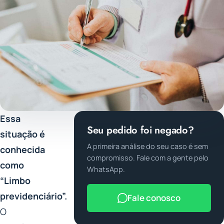
Essa
Seu pedido foi negado?
situação é
A primeira análise do seu caso é sem
conhecida
compromisso. Fale com a gente pelo
como
WhatsApp.
“Limbo
previdenciário”.
Fale conosco
O