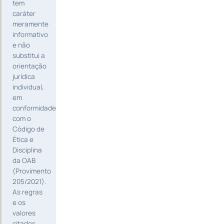
tem
caráter
meramente
informativo
e não
substitui a
orientação
jurídica
individual,
em
conformidade
com o
Código de
Ética e
Disciplina
da OAB
(Provimento
205/2021).
As regras
e os
valores
citados