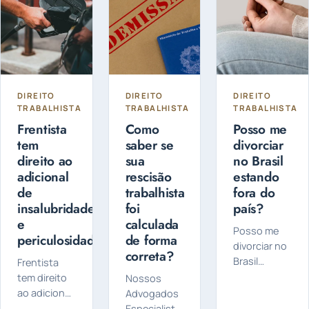
pelos
a chave para
de
governos…
pagar a
Autorregularização
quantidade…
Incentivada
de
Tributos...
DIREITO
DIREITO
DIREITO
TRABALHISTA
TRABALHISTA
TRABALHISTA
Frentista
Como
Posso me
tem
saber se
divorciar
direito ao
sua
no Brasil
adicional
rescisão
estando
de
trabalhista
fora do
insalubridade
foi
país?
e
calculada
Posso me
periculosidade?
de forma
divorciar no
correta?
Brasil
Frentista
estando
tem direito
Nossos
fora do
ao adicional
Advogados
país? Sim, é
de
Especialistas