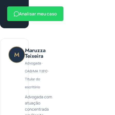
Analisar meu caso
Maruzza
M
Teixeira
Advogada ·
OAB/MA 11.810 ·
Titular do
escritório
Advogada com
atuação
concentrada