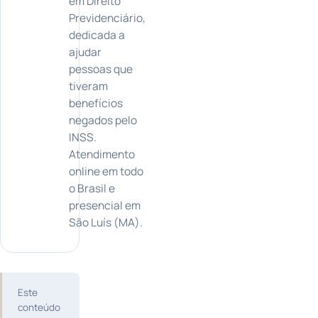
em Direito
Previdenciário,
dedicada a
ajudar
pessoas que
tiveram
benefícios
negados pelo
INSS.
Atendimento
online em todo
o Brasil e
presencial em
São Luís (MA).
Este
conteúdo