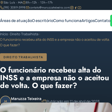
São Luís - MA
8h–12h · 13h–17h
(98) 3089-5998
contato@maruzzateixeira.com
Áreas de atuação
O escritório
Como funciona
Artigos
Contato
Início
›
Direito Trabalhista
›
O funcionário recebeu alta do INSS e a empresa não o aceitou de volta.
O que fazer?
DIREITO TRABALHISTA
O funcionário recebeu alta do
INSS e a empresa não o aceitou
de volta. O que fazer?
Maruzza Teixeira
Publicado em 11 de abril de 2023
M
OAB/MA 11.810
Atualizado em 11 de abril de 2023
1 min de leitura