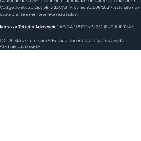
Conteúdo de caráter meramente informativo, em conformidade com o
Código de Ética e Disciplina da OAB (Provimento 205/2021). Este site não
capta clientela nem promete resultados.
Maruzza Teixeira Advocacia
OAB/MA 11.810
CNPJ 27.218.799/0001-43
©
2026
Maruzza Teixeira Advocacia. Todos os direitos reservados.
São Luís — Maranhão